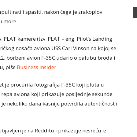
ultirati i spasiti, nakon čega je zrakoplov
u more.
v. PLAT kamere (tzv. PLAT – eng. Pilot’s Landing
ričkog nosača aviona USS Carl Vinson na kojoj se
022. borbeni avion F-35C udario o palubu broda i
u, piše
Business Insider
.
 je procurila fotografija F-35C koji pluta u
repa aviona koji prikazuje posljednje sekunde
je nekoliko dana kasnije potvrdila autentičnost i
bjavljen je na Redditu i prikazuje nesreću iz