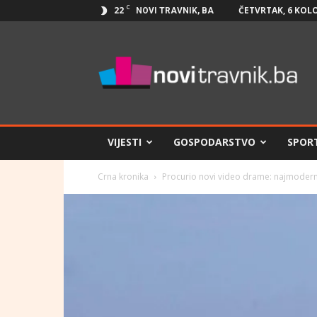
C
22
ČETVRTAK, 6 KOL
NOVI TRAVNIK, BA
Novi
Travnik.ba
VIJESTI
GOSPODARSTVO
SPOR
Crna kronika
Procurio novi video drame: najmodernij