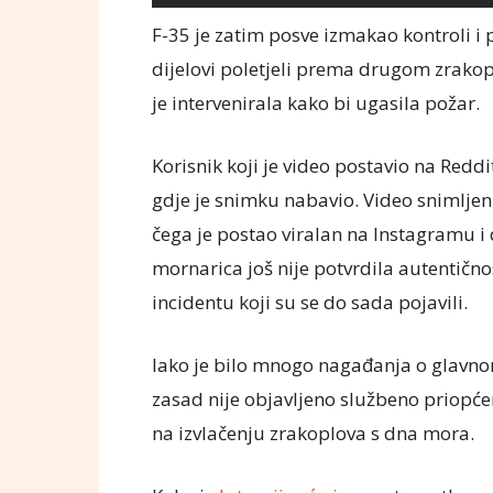
F-35 je zatim posve izmakao kontroli i 
dijelovi poletjeli prema drugom zrako
je intervenirala kako bi ugasila požar.
Korisnik koji je video postavio na Redd
gdje je snimku nabavio. Video snimljen
čega je postao viralan na Instagramu
mornarica još nije potvrdila autentičnos
incidentu koji su se do sada pojavili.
Iako je bilo mnogo nagađanja o glavnom
zasad nije objavljeno službeno priop
na izvlačenju zrakoplova s dna mora.