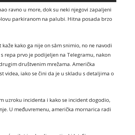
pao ravno u more, dok su neki njegovi zapaljeni
plovu parkiranom na palubi. Hitna posada brzo
it kaže kako ga nije on sâm snimio, no ne navodi
 s repa prvo je podijeljen na Telegramu, nakon
 i drugim društvenim mrežama. Američka
t videa, iako se čini da je u skladu s detaljima o
 uzroku incidenta i kako se incident dogodio,
ćenje. U međuvremenu, američka mornarica radi