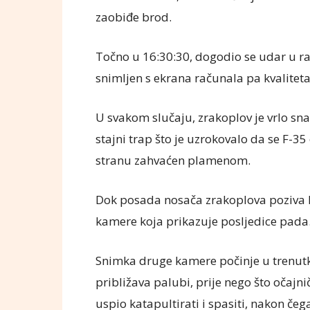
zaobiđe brod.
Točno u 16:30:30, dogodio se udar u ramp
snimljen s ekrana računala pa kvaliteta
U svakom slučaju, zrakoplov je vrlo sn
stajni trap što je uzrokovalo da se F-35
stranu zahvaćen plamenom.
Dok posada nosača zrakoplova poziva h
kamere koja prikazuje posljedice pada
Snimka druge kamere počinje u trenut
približava palubi, prije nego što očajni
uspio katapultirati i spasiti, nakon če