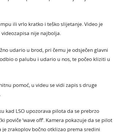
u ili vrlo kratko i teško slijetanje. Video je
 videozapisa nije najbolja.
ažno udario u brod, pri čemu je odsječen glavni
 odbio o palubu i udario u nos, te počeo kliziti u
itnu pomoć, u videu se vidi zapis s druge
.
ku kad LSO upozorava pilota da se prebrzo
čki poviče ‘wave off’. Kamera pokazuje da se pilot
ga je zrakoplov bočno otklizao prema sredini