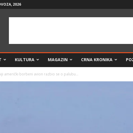
OVOZA, 2026
T
KULTURA
MAGAZIN
CRNA KRONIKA
PO
i američki borbeni avion razbio se o palubu...