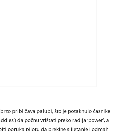
rebrzo približava palubi, što je potaknulo časnike
Paddles’) da počnu vrištati preko radija ‘power’, a
a biti poruka pilotu da prekine slijetanje i odmah