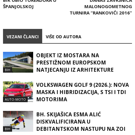
BIK UBIO TOREADORA U
DANAS ZAVRŠNICA
ŠPANJOLSKOJ
MALONOGOMETNOG
TURNIRA “RANKOVIĆI 2016”
VEZANI ČLANCI
VIŠE OD AUTORA
OBJEKT IZ MOSTARA NA
PRESTIŽNOM EUROPSKOM
NATJECANJU IZ ARHITEKTURE
BIH
VOLKSWAGEN GOLF 9 (2026.): NOVA
MASKA I HIBRIDIZACIJA, S TSI I TDI
MOTORIMA
AUTO-MOTO
BH. SKIJAŠICA ESMA ALIĆ
DISKVALIFICIRANA U
DEBITANTSKOM NASTUPU NA ZOI
BIH