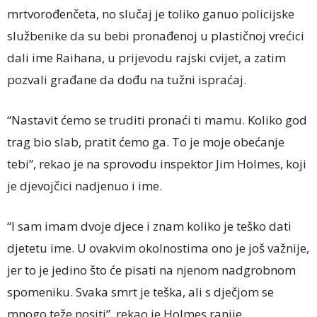
mrtvorođenčeta, no slučaj je toliko ganuo policijske
službenike da su bebi pronađenoj u plastičnoj vrećici
dali ime Raihana, u prijevodu rajski cvijet, a zatim
pozvali građane da dođu na tužni ispraćaj.
“Nastavit ćemo se truditi pronaći ti mamu. Koliko god
trag bio slab, pratit ćemo ga. To je moje obećanje
tebi”, rekao je na sprovodu inspektor Jim Holmes, koji
je djevojčici nadjenuo i ime.
“I sam imam dvoje djece i znam koliko je teško dati
djetetu ime. U ovakvim okolnostima ono je još važnije,
jer to je jedino što će pisati na njenom nadgrobnom
spomeniku. Svaka smrt je teška, ali s dječjom se
mnogo teže nositi”, rekao je Holmes ranije.