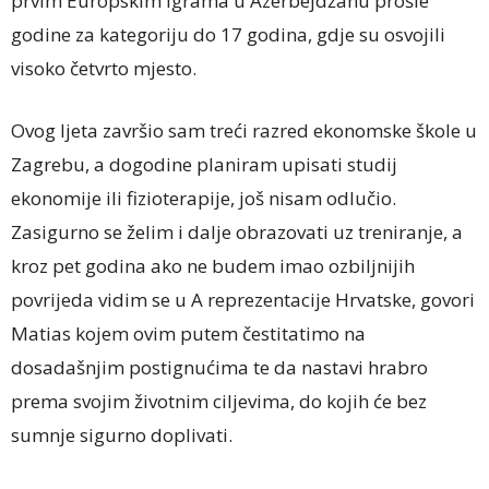
prvim Europskim igrama u Azerbejdžanu prošle
godine za kategoriju do 17 godina, gdje su osvojili
visoko četvrto mjesto.
Ovog ljeta završio sam treći razred ekonomske škole u
Zagrebu, a dogodine planiram upisati studij
ekonomije ili fizioterapije, još nisam odlučio.
Zasigurno se želim i dalje obrazovati uz treniranje, a
kroz pet godina ako ne budem imao ozbiljnijih
povrijeda vidim se u A reprezentacije Hrvatske, govori
Matias kojem ovim putem čestitatimo na
dosadašnjim postignućima te da nastavi hrabro
prema svojim životnim ciljevima, do kojih će bez
sumnje sigurno doplivati.