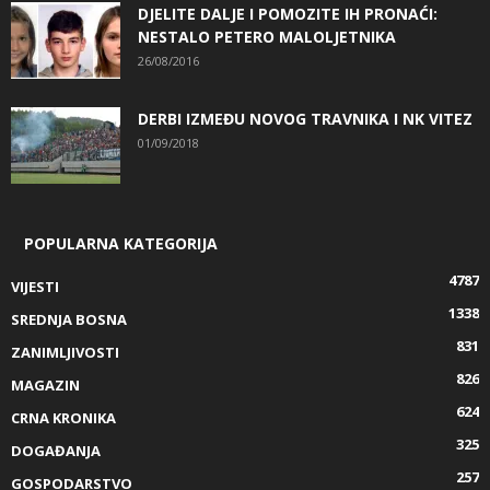
DJELITE DALJE I POMOZITE IH PRONAĆI:
NESTALO PETERO MALOLJETNIKA
26/08/2016
DERBI IZMEĐU NOVOG TRAVNIKA I NK VITEZ
01/09/2018
POPULARNA KATEGORIJA
4787
VIJESTI
1338
SREDNJA BOSNA
831
ZANIMLJIVOSTI
826
MAGAZIN
624
CRNA KRONIKA
325
DOGAĐANJA
257
GOSPODARSTVO