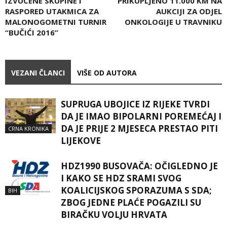
IZVUČENE SKUPINE I
PRIKUPLJENO 11.000 KM NA
RASPORED UTAKMICA ZA
AUKCIJI ZA ODJEL
MALONOGOMETNI TURNIR
ONKOLOGIJE U TRAVNIKU
“BUČIĆI 2016”
VEZANI ČLANCI
VIŠE OD AUTORA
SUPRUGA UBOJICE IZ RIJEKE TVRDI
DA JE IMAO BIPOLARNI POREMEĆAJ I
DA JE PRIJE 2 MJESECA PRESTAO PITI
CRNA KRONIKA
LIJEKOVE
HDZ1990 BUSOVAČA: OČIGLEDNO JE
I KAKO SE HDZ SRAMI SVOG
KOALICIJSKOG SPORAZUMA S SDA;
BIH
ZBOG JEDNE PLAĆE POGAZILI SU
BIRAČKU VOLJU HRVATA