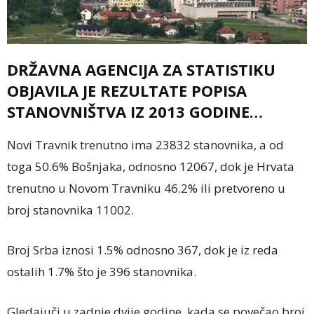
DRŽAVNA AGENCIJA ZA STATISTIKU
OBJAVILA JE REZULTATE POPISA
STANOVNIŠTVA IZ 2013 GODINE…
Novi Travnik trenutno ima 23832 stanovnika, a od
toga 50.6% Bošnjaka, odnosno 12067, dok je Hrvata
trenutno u Novom Travniku 46.2% ili pretvoreno u
broj stanovnika 11002.
Broj Srba iznosi 1.5% odnosno 367, dok je iz reda
ostalih 1.7% što je 396 stanovnika.
Gledajuči u zadnje dvije godine, kada se povečao broj