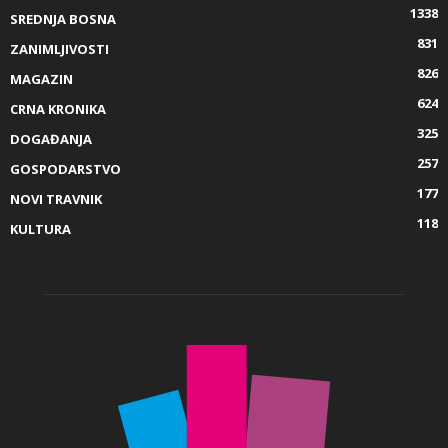
1338
SREDNJA BOSNA
831
ZANIMLJIVOSTI
826
MAGAZIN
624
CRNA KRONIKA
325
DOGAĐANJA
257
GOSPODARSTVO
177
NOVI TRAVNIK
118
KULTURA