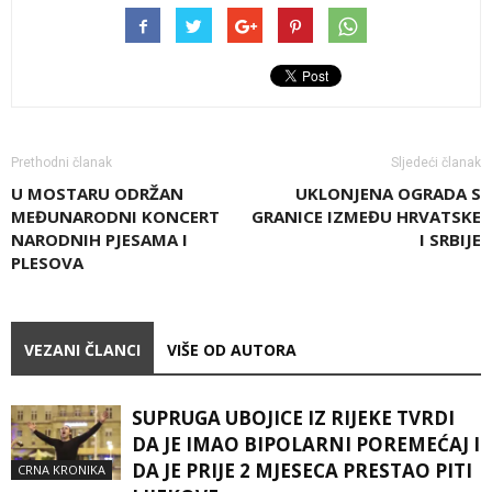
Prethodni članak
Sljedeći članak
U MOSTARU ODRŽAN
UKLONJENA OGRADA S
MEĐUNARODNI KONCERT
GRANICE IZMEĐU HRVATSKE
NARODNIH PJESAMA I
I SRBIJE
PLESOVA
VEZANI ČLANCI
VIŠE OD AUTORA
SUPRUGA UBOJICE IZ RIJEKE TVRDI
DA JE IMAO BIPOLARNI POREMEĆAJ I
DA JE PRIJE 2 MJESECA PRESTAO PITI
CRNA KRONIKA