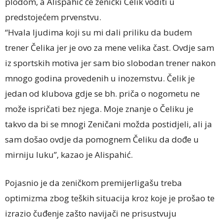
plodom, a Alispahić će zenički Čelik voditi u
predstojećem prvenstvu.
“Hvala ljudima koji su mi dali priliku da budem
trener Čelika jer je ovo za mene velika čast. Ovdje sam
iz sportskih motiva jer sam bio slobodan trener nakon
mnogo godina provedenih u inozemstvu. Čelik je
jedan od klubova gdje se bh. priča o nogometu ne
može ispričati bez njega. Moje znanje o Čeliku je
takvo da bi se mnogi Zeničani možda postidjeli, ali ja
sam došao ovdje da pomognem Čeliku da dođe u
mirniju luku”, kazao je Alispahić.
Pojasnio je da zeničkom premijerligašu treba
optimizma zbog teških situacija kroz koje je prošao te
izrazio čuđenje zašto navijači ne prisustvuju