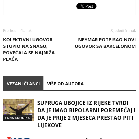
Prethodni članak
Sljedeći članak
KOLEKTIVNI UGOVOR
NEYMAR POTPISAO NOVI
STUPIO NA SNAGU,
UGOVOR SA BARCELONOM
POVEĆALA SE NAJNIŽA
PLAĆA
VEZANI ČLANCI
VIŠE OD AUTORA
SUPRUGA UBOJICE IZ RIJEKE TVRDI
DA JE IMAO BIPOLARNI POREMEĆAJ I
DA JE PRIJE 2 MJESECA PRESTAO PITI
CRNA KRONIKA
LIJEKOVE