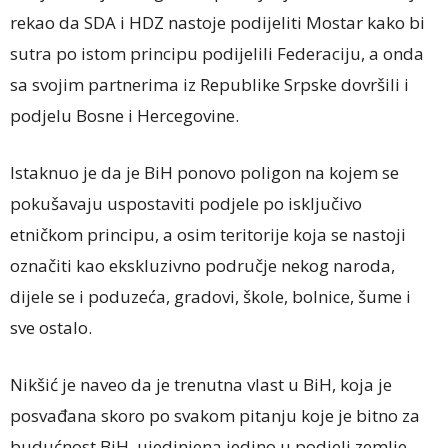
rekao da SDA i HDZ nastoje podijeliti Mostar kako bi
sutra po istom principu podijelili Federaciju, a onda
sa svojim partnerima iz Republike Srpske dovršili i
podjelu Bosne i Hercegovine.
Istaknuo je da je BiH ponovo poligon na kojem se
pokušavaju uspostaviti podjele po isključivo
etničkom principu, a osim teritorije koja se nastoji
označiti kao ekskluzivno područje nekog naroda,
dijele se i poduzeća, gradovi, škole, bolnice, šume i
sve ostalo.
Nikšić je naveo da je trenutna vlast u BiH, koja je
posvađana skoro po svakom pitanju koje je bitno za
budućnost BiH, ujedinjena jedino u podjeli zemlje.