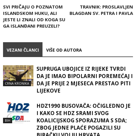
SVI PRIČAJU O POZNATOM
TRAVNIK: PROSLAVLJEN
ISLANDSKOM HUKU, ALI
BLAGDAN SV. PETRA I PAVLA
JESTE LI ZNALI OD KOGA SU
GA ISLANĐANI PREUZELI?
VEZANI ČLANCI
VIŠE OD AUTORA
SUPRUGA UBOJICE IZ RIJEKE TVRDI
DA JE IMAO BIPOLARNI POREMEĆAJ I
DA JE PRIJE 2 MJESECA PRESTAO PITI
CRNA KRONIKA
LIJEKOVE
HDZ1990 BUSOVAČA: OČIGLEDNO JE
I KAKO SE HDZ SRAMI SVOG
KOALICIJSKOG SPORAZUMA S SDA;
BIH
ZBOG JEDNE PLAĆE POGAZILI SU
BIRAČKU VOLJU HRVATA