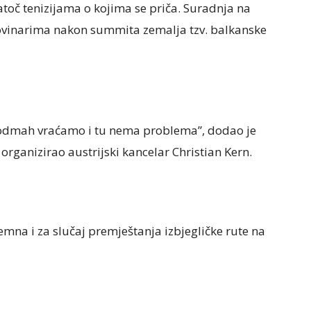
toč tenizijama o kojima se priča. Suradnja na
 novinarima nakon summita zemalja tzv. balkanske
 odmah vraćamo i tu nema problema”, dodao je
organizirao austrijski kancelar Christian Kern.
emna i za slučaj premještanja izbjegličke rute na