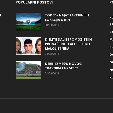
POPULARNI POSTOVI
P
I
TOP 30+ NAJATRAKTIVNIJIH
VI
LOKACIJA U BIH
S
30/03/2017
Z
DJELITE DALJE I POMOZITE IH
M
PRONAĆI: NESTALO PETERO
C
MALOLJETNIKA
26/08/2016
D
G
DERBI IZMEĐU NOVOG
TRAVNIKA I NK VITEZ
N
01/09/2018
K