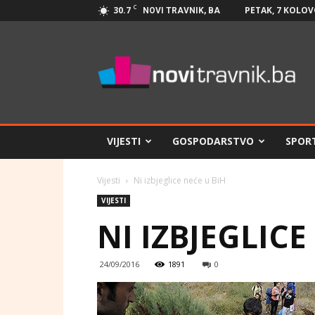
C
30.7
PETAK, 7 KOLOV
NOVI TRAVNIK, BA
Novi
Travnik.ba
VIJESTI
GOSPODARSTVO
SPOR
Vijesti
Ni izbjeglice neće u BiH
VIJESTI
NI IZBJEGLICE
24/09/2016
1891
0