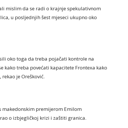
ali mislim da se radi o krajnje spekulativnom
glica, u posljednjih šest mjeseci ukupno oko
sili oko toga da treba pojačati kontrole na
 se kako treba povećati kapacitete Frontexa kako
, rekao je Orešković.
o s makedonskim premijerom Emilom
o o izbjegličkoj krizi i zaštiti granica.