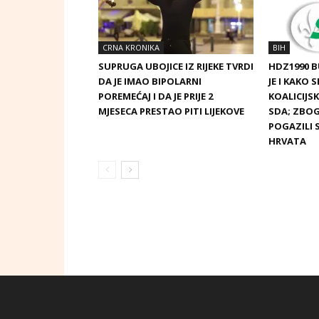
CRNA KRONIKA
BIH
SUPRUGA UBOJICE IZ RIJEKE TVRDI
HDZ1990 
DA JE IMAO BIPOLARNI
JE I KAKO 
POREMEĆAJ I DA JE PRIJE 2
KOALICIJ
MJESECA PRESTAO PITI LIJEKOVE
SDA; ZBOG
POGAZILI 
HRVATA