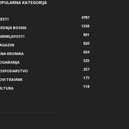
OPULARNA KATEGORIJA
4787
JESTI
1338
REDNJA BOSNA
831
ANIMLJIVOSTI
826
AGAZIN
624
RNA KRONIKA
325
OGAĐANJA
257
OSPODARSTVO
177
OVI TRAVNIK
118
ULTURA