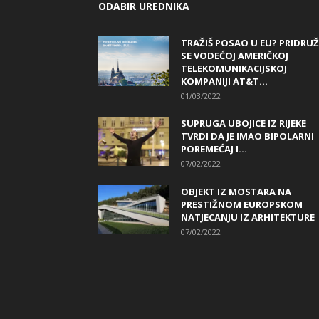
ODABIR UREDNIKA
TRAŽIŠ POSAO U EU? PRIDRUŽ
SE VODEĆOJ AMERIČKOJ
TELEKOMUNIKACIJSKOJ
KOMPANIJI AT&T...
01/03/2022
SUPRUGA UBOJICE IZ RIJEKE
TVRDI DA JE IMAO BIPOLARNI
POREMEĆAJ I...
07/02/2022
OBJEKT IZ MOSTARA NA
PRESTIŽNOM EUROPSKOM
NATJECANJU IZ ARHITEKTURE
07/02/2022