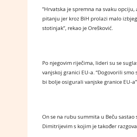
”Hrvatska je spremna na svaku opciju, 
pitanju jer kroz BiH prolazi malo izbje
stotinjak”, rekao je Orešković.
Po njegovim riječima, lideri su se sugla
vanjskoj granici EU-a. “Dogovorili smo
bi bolje osigurali vanjske granice EU-a”
On se na rubu summita u Beču sasta
Dimitrijevim s kojim je također razgovara