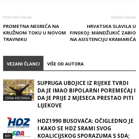
Prethodni članak
Sljedeći članak
PROMETNA NESREĆA NA
HRVATSKA SLAVILA U
KRUŽNOM TOKU U NOVOM
FINSKOJ: MANDŽUKIĆ ZABIO
TRAVNIKU
NA ASISTENCIJU KRAMARIĆA
VEZANI ČLANCI
VIŠE OD AUTORA
SUPRUGA UBOJICE IZ RIJEKE TVRDI
DA JE IMAO BIPOLARNI POREMEĆAJ I
DA JE PRIJE 2 MJESECA PRESTAO PITI
CRNA KRONIKA
LIJEKOVE
HDZ1990 BUSOVAČA: OČIGLEDNO JE
I KAKO SE HDZ SRAMI SVOG
KOALICIJSKOG SPORAZUMA S SDA;
BIH