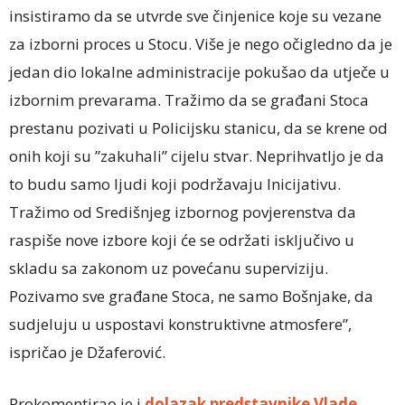
insistiramo da se utvrde sve činjenice koje su vezane
za izborni proces u Stocu. Više je nego očigledno da je
jedan dio lokalne administracije pokušao da utječe u
izbornim prevarama. Tražimo da se građani Stoca
prestanu pozivati u Policijsku stanicu, da se krene od
onih koji su ”zakuhali” cijelu stvar. Neprihvatljo je da
to budu samo ljudi koji podržavaju Inicijativu.
Tražimo od Središnjeg izbornog povjerenstva da
raspiše nove izbore koji će se održati isključivo u
skladu sa zakonom uz povećanu superviziju.
Pozivamo sve građane Stoca, ne samo Bošnjake, da
sudjeluju u uspostavi konstruktivne atmosfere”,
ispričao je Džaferović.
Prokomentirao je i
dolazak predstavnike Vlade