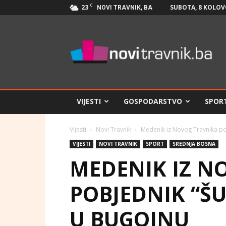
C
23
SUBOTA, 8 KOLOV
NOVI TRAVNIK, BA
Novi
Travnik.ba
VIJESTI
GOSPODARSTVO
SPOR
Vijesti
Novi Travnik
Medenik iz Novog Travnika po
VIJESTI
NOVI TRAVNIK
SPORT
SREDNJA BOSNA
MEDENIK IZ N
POBJEDNIK “Š
U BUGOJNU