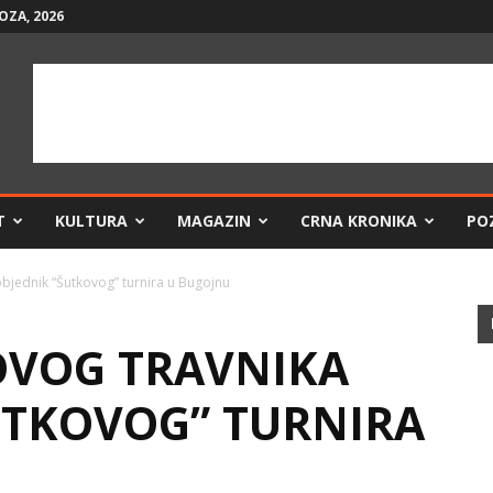
OZA, 2026
T
KULTURA
MAGAZIN
CRNA KRONIKA
PO
bjednik “Šutkovog” turnira u Bugojnu
OVOG TRAVNIKA
UTKOVOG” TURNIRA