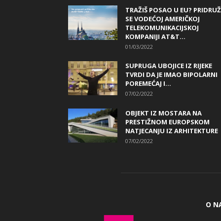
TRAŽIŠ POSAO U EU? PRIDRUŽ
SE VODEĆOJ AMERIČKOJ
TELEKOMUNIKACIJSKOJ
KOMPANIJI AT&T...
01/03/2022
SUPRUGA UBOJICE IZ RIJEKE
TVRDI DA JE IMAO BIPOLARNI
POREMEĆAJ I...
07/02/2022
OBJEKT IZ MOSTARA NA
PRESTIŽNOM EUROPSKOM
NATJECANJU IZ ARHITEKTURE
07/02/2022
O N