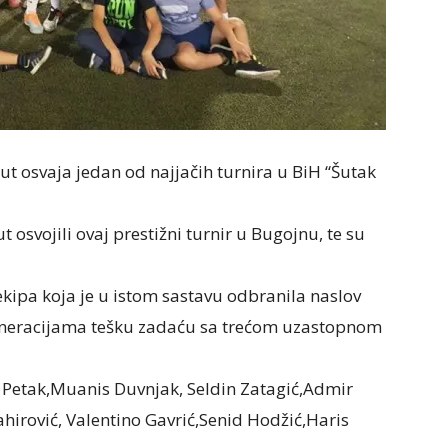
ut osvaja jedan od najjačih turnira u BiH “Šutak
 osvojili ovaj prestižni turnir u Bugojnu, te su
ekipa koja je u istom sastavu odbranila naslov
eneracijama tešku zadaću sa trećom uzastopnom
 Petak,Muanis Duvnjak, Seldin Zatagić,Admir
hirović, Valentino Gavrić,Senid Hodžić,Haris