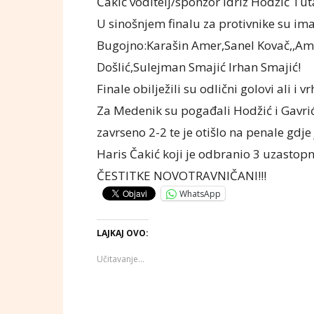
Čakić voditelj/sponzor Idriz Hodžić Tut
U sinošnjem finalu za protivnike su imal
Bugojno:Karašin Amer,Sanel Kovač,,Ami
Došlić,Sulejman Smajić Irhan Smajić!
Finale obilježili su odlični golovi ali 
Za Medenik su pogađali Hodžić i Gavrić
zavrseno 2-2 te je otišlo na penale gd
Haris Čakić koji je odbranio 3 uzastopn
ČESTITKE NOVOTRAVNIČANI!!!
WhatsApp
LAJKAJ OVO:
Učitavanje...