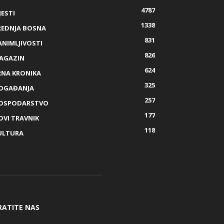
4787
JESTI
1338
REDNJA BOSNA
831
ANIMLJIVOSTI
826
AGAZIN
624
RNA KRONIKA
325
OGAĐANJA
257
OSPODARSTVO
177
OVI TRAVNIK
118
ULTURA
RATITE NAS