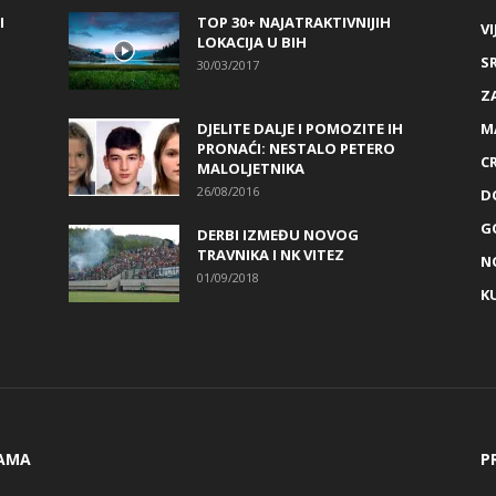
I
TOP 30+ NAJATRAKTIVNIJIH
VI
LOKACIJA U BIH
S
30/03/2017
Z
DJELITE DALJE I POMOZITE IH
M
PRONAĆI: NESTALO PETERO
C
MALOLJETNIKA
26/08/2016
D
G
DERBI IZMEĐU NOVOG
TRAVNIKA I NK VITEZ
N
01/09/2018
K
AMA
P