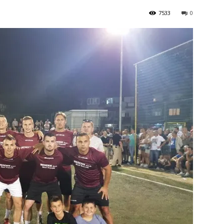
7533
0