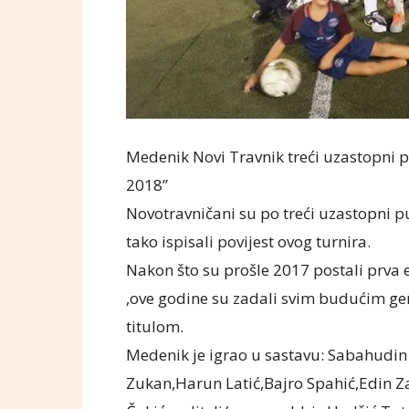
Medenik Novi Travnik treći uzastopni p
2018”
Novotravničani su po treći uzastopni put
tako ispisali povijest ovog turnira.
Nakon što su prošle 2017 postali prva 
,ove godine su zadali svim budućim g
titulom.
Medenik je igrao u sastavu: Sabahudin
Zukan,Harun Latić,Bajro Spahić,Edin Za