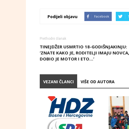
Podijeli objavu
Facebook
Prethodni članak
TINEJDŽER USMRTIO 18-GODIŠNJAKINJU:
‘ZNATE KAKO JE, RODITELJI IMAJU NOVCA
DOBIO JE MOTOR I ETO…’
VEZANI ČLANCI
VIŠE OD AUTORA