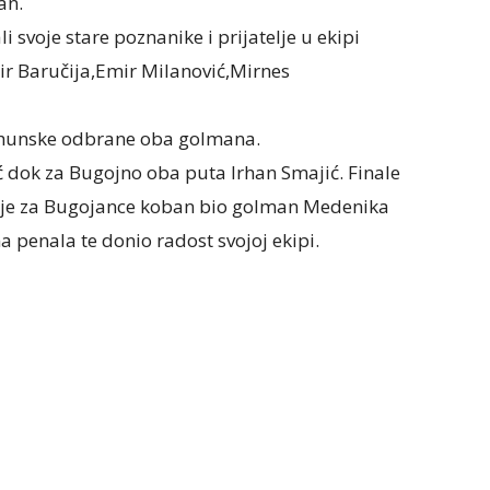
an.
i svoje stare poznanike i prijatelje u ekipi
r Baručija,Emir Milanović,Mirnes
i vrhunske odbrane oba golmana.
 dok za Bugojno oba puta Irhan Smajić. Finale
je je za Bugojance koban bio golman Medenika
a penala te donio radost svojoj ekipi.