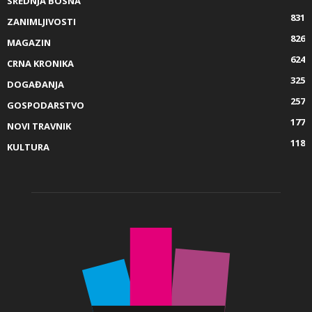
SREDNJA BOSNA
831
ZANIMLJIVOSTI
826
MAGAZIN
624
CRNA KRONIKA
325
DOGAĐANJA
257
GOSPODARSTVO
177
NOVI TRAVNIK
118
KULTURA