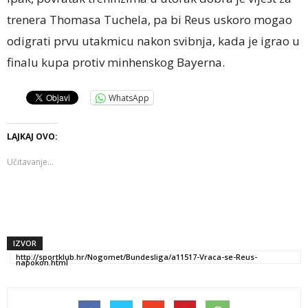
trenera Thomasa Tuchela, pa bi Reus uskoro mogao
odigrati prvu utakmicu nakon svibnja, kada je igrao u
finalu kupa protiv minhenskog Bayerna.
WhatsApp
LAJKAJ OVO:
Učitavanje...
IZVOR
http://sportklub.hr/Nogomet/Bundesliga/a11517-Vraca-se-Reus-
napokon.html