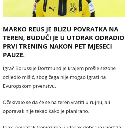
MARKO REUS JE BLIZU POVRATKA NA
TEREN, BUDUĆI JE U UTORAK ODRADIO
PRVI TRENING NAKON PET MJESECI
PAUZE.
Igrač Borussije Dortmund je krajem prošle sezone
ozljedio mišić, zbog čega nije mogao igrati na
Evuropskom prvenstvu.
Očekivalo se da će se na teren vratiti u rujnu, ali
oporavak nije tekao kako je planirano.
Ipak, povratak treninzima u utorak dobra je vijest za