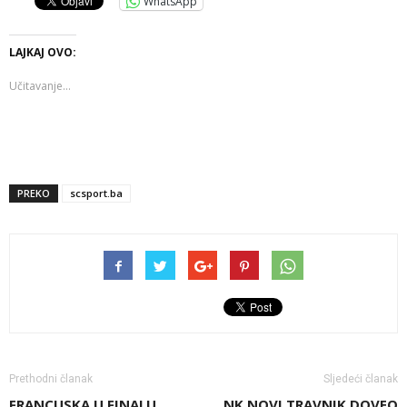
WhatsApp
LAJKAJ OVO:
Učitavanje...
PREKO
scsport.ba
Prethodni članak
Sljedeći članak
FRANCUSKA U FINALU
NK NOVI TRAVNIK DOVEO