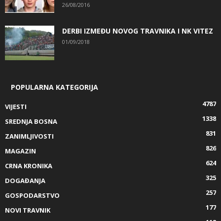
26/08/2016
DERBI IZMEĐU NOVOG TRAVNIKA I NK VITEZ
01/09/2018
POPULARNA KATEGORIJA
4787
VIJESTI
1338
SREDNJA BOSNA
831
ZANIMLJIVOSTI
826
MAGAZIN
624
CRNA KRONIKA
325
DOGAĐANJA
257
GOSPODARSTVO
177
NOVI TRAVNIK