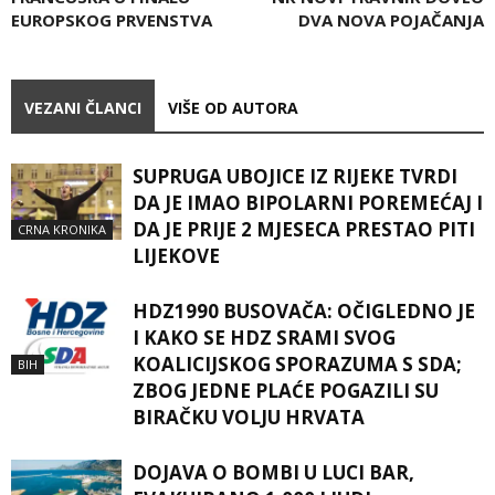
EUROPSKOG PRVENSTVA
DVA NOVA POJAČANJA
VEZANI ČLANCI
VIŠE OD AUTORA
SUPRUGA UBOJICE IZ RIJEKE TVRDI
DA JE IMAO BIPOLARNI POREMEĆAJ I
DA JE PRIJE 2 MJESECA PRESTAO PITI
CRNA KRONIKA
LIJEKOVE
HDZ1990 BUSOVAČA: OČIGLEDNO JE
I KAKO SE HDZ SRAMI SVOG
KOALICIJSKOG SPORAZUMA S SDA;
BIH
ZBOG JEDNE PLAĆE POGAZILI SU
BIRAČKU VOLJU HRVATA
DOJAVA O BOMBI U LUCI BAR,