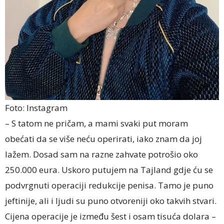
Foto: Instagram
– S tatom ne pričam, a mami svaki put moram
obećati da se više neću operirati, iako znam da joj
lažem. Dosad sam na razne zahvate potrošio oko
250.000 eura. Uskoro putujem na Tajland gdje ću se
podvrgnuti operaciji redukcije penisa. Tamo je puno
jeftinije, ali i ljudi su puno otvoreniji oko takvih stvari.
Cijena operacije je između šest i osam tisuća dolara –