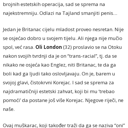
brojnih estetskih operacija, sad se sprema na
najekstremniju. Odlazi na Tajland smanjiti penis…
Jedan je Britanac cijelu mladost proveo nesretan. Nije
se osjećao dobro u svojem tijelu. Ali njega nije mučio
spol, već rasa.
Oli London
(32) proslavio se na Otoku
nakon svojih tvrdnji da je on “trans-racial”, tj. da se
nikako ne osjeća kao Englez, niti Britanac, te da ga
boli kad ga ljudi tako oslovljavaju. On je, barem u
svojoj glavi, čistokrvni Korejac. I sad se sprema za
najdramatičniji estetski zahvat, koji bi mu ‘trebao
pomoći’ da postane još više Korejac. Njegove riječi, ne
naše.
Ovaj muškarac, koji također traži da ga se naziva “oni”