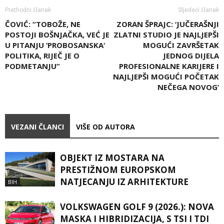
Prethodni članak
Sljedeći članak
ČOVIĆ: “TOBOŽE, NE
ZORAN ŠPRAJC: ‘JUČERAŠNJI
POSTOJI BOŠNJAČKA, VEĆ JE
ZLATNI STUDIO JE NAJLJEPŠI
U PITANJU ‘PROBOSANSKA‘
MOGUĆI ZAVRŠETAK
POLITIKA, RIJEČ JE O
JEDNOG DIJELA
PODMETANJU”
PROFESIONALNE KARIJERE I
NAJLJEPŠI MOGUĆI POČETAK
NEČEGA NOVOG’
VEZANI ČLANCI
VIŠE OD AUTORA
OBJEKT IZ MOSTARA NA
PRESTIŽNOM EUROPSKOM
NATJECANJU IZ ARHITEKTURE
BIH
VOLKSWAGEN GOLF 9 (2026.): NOVA
MASKA I HIBRIDIZACIJA, S TSI I TDI