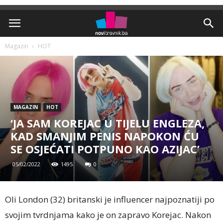
Magazin
HOT
MAGAZIN
HOT
‘JA SAM KOREJAC U TIJELU ENGLEZA,
KAD SMANJIM PENIS NAPOKON ĆU
SE OSJEĆATI POTPUNO KAO AZIJAC’
05/02/2022
1495
0
Oli London (32) britanski je influencer najpoznatiji po
svojim tvrdnjama kako je on zapravo Korejac. Nakon