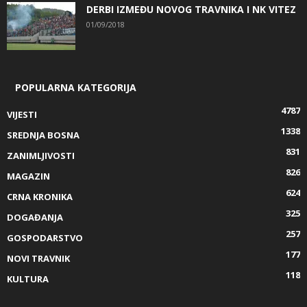
DERBI IZMEĐU NOVOG TRAVNIKA I NK VITEZ
01/09/2018
POPULARNA KATEGORIJA
4787
VIJESTI
1338
SREDNJA BOSNA
831
ZANIMLJIVOSTI
826
MAGAZIN
624
CRNA KRONIKA
325
DOGAĐANJA
257
GOSPODARSTVO
177
NOVI TRAVNIK
118
KULTURA