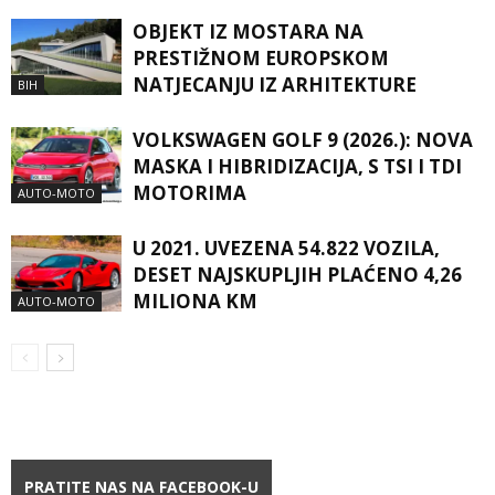
OBJEKT IZ MOSTARA NA
PRESTIŽNOM EUROPSKOM
NATJECANJU IZ ARHITEKTURE
BIH
VOLKSWAGEN GOLF 9 (2026.): NOVA
MASKA I HIBRIDIZACIJA, S TSI I TDI
MOTORIMA
AUTO-MOTO
U 2021. UVEZENA 54.822 VOZILA,
DESET NAJSKUPLJIH PLAĆENO 4,26
MILIONA KM
AUTO-MOTO
PRATITE NAS NA FACEBOOK-U