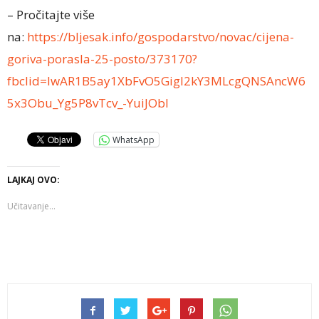
– Pročitajte više
na:
https://bljesak.info/gospodarstvo/novac/cijena-
goriva-porasla-25-posto/373170?
fbclid=IwAR1B5ay1XbFvO5Gigl2kY3MLcgQNSAncW6
5x3Obu_Yg5P8vTcv_-YuiJObI
WhatsApp
LAJKAJ OVO:
Učitavanje...