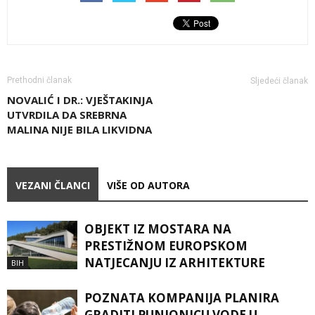
Prethodni članak
Sljedeći članak
NOVALIĆ I DR.: VJEŠTAKINJA
UTVRDILA DA SREBRNA
MALINA NIJE BILA LIKVIDNA
VEZANI ČLANCI
VIŠE OD AUTORA
OBJEKT IZ MOSTARA NA
PRESTIŽNOM EUROPSKOM
NATJECANJU IZ ARHITEKTURE
BIH
POZNATA KOMPANIJA PLANIRA
GRADITI PUNIONICU VODE U