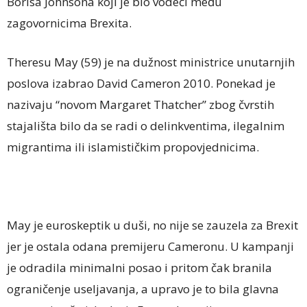
Borisa Johnsona koji je bio vodeći među
zagovornicima Brexita.
Theresu May (59) je na dužnost ministrice unutarnjih
poslova izabrao David Cameron 2010. Ponekad je
nazivaju “novom Margaret Thatcher” zbog čvrstih
stajališta bilo da se radi o delinkventima, ilegalnim
migrantima ili islamističkim propovjednicima.
May je euroskeptik u duši, no nije se zauzela za Brexit
jer je ostala odana premijeru Cameronu. U kampanji
je odradila minimalni posao i pritom čak branila
ograničenje useljavanja, a upravo je to bila glavna