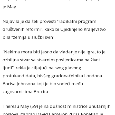
je May.
Najavila je da želi provesti “radikalni program
društvenih reformi”, kako bi Ujedinjeno Kraljevstvo
bila “zemlja u službi svih”.
“Nekima mora biti jasno da vladanje nije igra, to je
ozbiljna stvar sa stvarnim posljedicama na život
ljudi”, rekla je ciljajući na svog glavnog
protukandidata, bivšeg gradonačelnika Londona
Borisa Johnsona koji je bio vodeći među
zagovornicima Brexita.
Theresu May (59) je na dužnost ministrice unutarnjih
poslova izabrao David Cameron 2010. Ponekad je