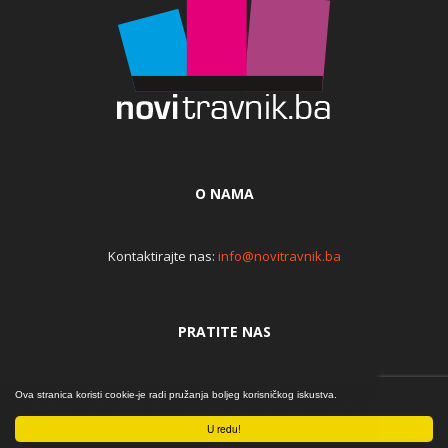
O NAMA
Kontaktirajte nas:
info@novitravnik.ba
PRATITE NAS
Ova stranica koristi cookie-je radi pružanja boljeg korisničkog iskustva.
© Copyright © 2015. Internet portal NoviTravnik.ba | Iz
srca... | By Đomla
U redu!