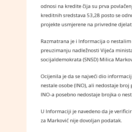
odnosi na kredite čija su prva povlače
kreditnih sredstava 53,28 posto se odno
projekte usmjerene na privredne djelatn
Razmatrana je i Informacija o nestalim 
preuzimanju nadležnosti Vijeća minista
socijaldemokrata (SNSD) Milica Markovi
Ocijenila je da se najveći dio informac
nestale osobe (INO), ali nedostaje bro
INO-a posebno nedostaje brojka o nes
U Informaciji je navedeno da je verific
za Marković nije dovoljan podatak.