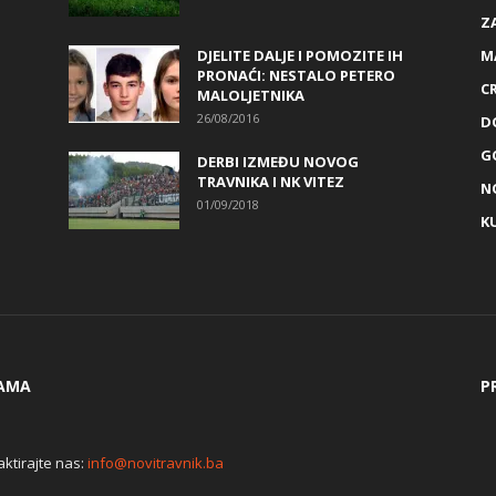
Z
DJELITE DALJE I POMOZITE IH
M
PRONAĆI: NESTALO PETERO
C
MALOLJETNIKA
26/08/2016
D
G
DERBI IZMEĐU NOVOG
TRAVNIKA I NK VITEZ
N
01/09/2018
K
AMA
P
ktirajte nas:
info@novitravnik.ba