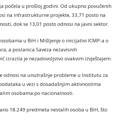
nja počela u prošloj godini. Od ukupno povučenih
si na infrastrukturne projekte, 33,71 posto na
osti, dok se 13,01 posto odnosi na javni sektor.
osobama u BiH i Mišljenje o inicijativi ICMP-a o
ra, a poslanica Saveza nezavisnih
ć izrazila je nezadovoljstvo ovakvim izvještajem.
ije odnosi na unutrašnje probleme u Institutu za
j podataka u vezi s dosadašnjim aktivnostima
talim osobama po nacionalnosti.
irano 18.249 predmeta nestalih osoba u BiH, što