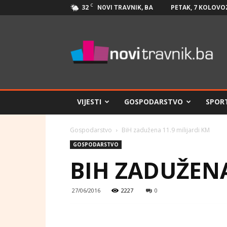
C
32
PETAK, 7 KOLOVOZ
NOVI TRAVNIK, BA
Novi
Travnik.ba
VIJESTI
GOSPODARSTVO
SPOR
Gospodarstvo
BiH zadužena 11.9 milijardi KM
GOSPODARSTVO
BIH ZADUŽENA
27/06/2016
2227
0