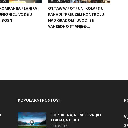
STVO
DOGAĐANJA
KOMPANIJA PLANIRA
OTTAWA/ POTPUNI KOLAPS U
UNIONICU VODE U
KANADI: ‘PREUZELI KONTROLU
J BOSNI
NAD GRADOM, UVODI SE
VANREDNO STANJE�…
POPULARNI POSTOVI
P
I
TOP 30+ NAJATRAKTIVNIJIH
VI
LOKACIJA U BIH
S
30/03/2017