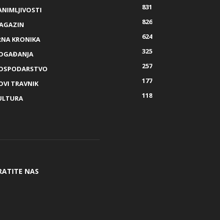
831
ANIMLJIVOSTI
826
AGAZIN
624
RNA KRONIKA
325
OGAĐANJA
257
OSPODARSTVO
177
OVI TRAVNIK
118
ULTURA
RATITE NAS