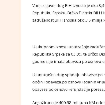
Vanjski javni dug BiH iznosio je oko 8,4
Republiku Srpsku, Brčko Distrikt BiH i 
zaduženost BiH iznosila oko 3,5 milijar
U ukupnom iznosu unutrašnje zaduženos
Republika Srpska sa 63,99, te Brčko Dis
godine nije imala obaveza po osnovu 
U unutrašnji dug spadaju obaveze po os
općih i obaveza po osnovu izdanih vrije
obaveze po osnovu refundacije poreza, t
Angažirano je 400,98 milijuna KM odobr