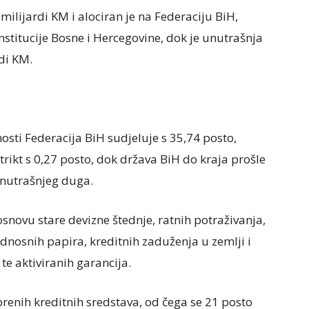
 milijardi KM i alociran je na Federaciju BiH,
institucije Bosne i Hercegovine, dok je unutrašnja
di KM.
ti Federacija BiH sudjeluje s 35,74 posto,
trikt s 0,27 posto, dok država BiH do kraja prošle
unutrašnjeg duga.
novu stare devizne štednje, ratnih potraživanja,
dnosnih papira, kreditnih zaduženja u zemlji i
e aktiviranih garancija.
enih kreditnih sredstava, od čega se 21 posto