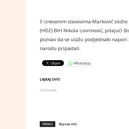
S iznesenim stavovima Marković složio
(HDZ) BiH Nikola Lovrinović, pitajući št
pozvao da se ulažu podjednaki napori z
narodu pripadali.
WhatsApp
LAJKAJ OVO:
Učitavanje...
PREKO
Bljesak.info