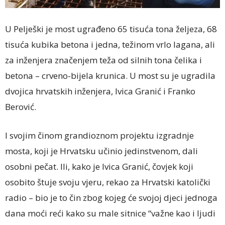
U Pelješki je most ugrađeno 65 tisuća tona željeza, 68
tisuća kubika betona i jedna, težinom vrlo lagana, ali
za inženjera značenjem teža od silnih tona čelika i
betona – crveno-bijela krunica. U most su je ugradila
dvojica hrvatskih inženjera, Ivica Granić i Franko
Berović.
I svojim činom grandioznom projektu izgradnje
mosta, koji je Hrvatsku učinio jedinstvenom, dali
osobni pečat. Ili, kako je Ivica Granić, čovjek koji
osobito štuje svoju vjeru, rekao za Hrvatski katolički
radio – bio je to čin zbog kojeg će svojoj djeci jednoga
dana moći reći kako su male sitnice “važne kao i ljudi