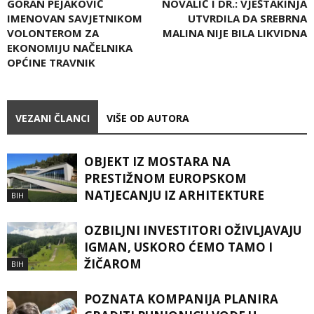
GORAN PEJAKOVIĆ
NOVALIĆ I DR.: VJEŠTAKINJA
IMENOVAN SAVJETNIKOM
UTVRDILA DA SREBRNA
VOLONTEROM ZA
MALINA NIJE BILA LIKVIDNA
EKONOMIJU NAČELNIKA
OPĆINE TRAVNIK
VEZANI ČLANCI
VIŠE OD AUTORA
OBJEKT IZ MOSTARA NA
PRESTIŽNOM EUROPSKOM
NATJECANJU IZ ARHITEKTURE
BIH
OZBILJNI INVESTITORI OŽIVLJAVAJU
IGMAN, USKORO ĆEMO TAMO I
ŽIČAROM
BIH
POZNATA KOMPANIJA PLANIRA