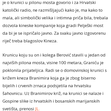
je o krunici u pilonu mosta govorio i za Hrvatski
katolički radio, ne razmišljajući kako je, ma kako to
mala, ali simbolički velika i intimna priča bila, trebala
dozvola kineske kompanije koja gradi Pelješki most
da bi je se ispričalo javno. Za svaku javno izgovorenu
riječ treba blagoslov Kineza.
Krunicu koju su on i kolega Berović stavili u jedan od
najviših pilona mosta, visine 100 metara, Graniću je
poklonila prijateljica. Radi se o domovinskoj krunici s
križem kneza Branimira koja ga je zbog biserno
bijelih i crvenih zrnaca podsjetila na hrvatsku
šahovnicu. Uz Branimirov križ, na krunici se nalaze i
Gospine slike iz hrvatskih i bosanskih marijanskih
svetišta, prenosi
JL.