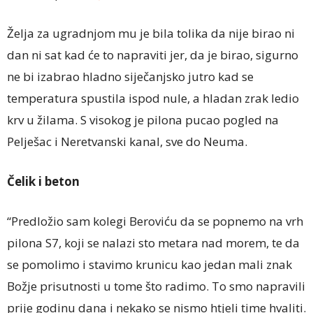
Želja za ugradnjom mu je bila tolika da nije birao ni
dan ni sat kad će to napraviti jer, da je birao, sigurno
ne bi izabrao hladno siječanjsko jutro kad se
temperatura spustila ispod nule, a hladan zrak ledio
krv u žilama. S visokog je pilona pucao pogled na
Pelješac i Neretvanski kanal, sve do Neuma.
Čelik i beton
“Predložio sam kolegi Beroviću da se popnemo na vrh
pilona S7, koji se nalazi sto metara nad morem, te da
se pomolimo i stavimo krunicu kao jedan mali znak
Božje prisutnosti u tome što radimo. To smo napravili
prije godinu dana i nekako se nismo htjeli time hvaliti.