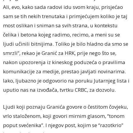
Ali, evo, kako sada radovi idu svom kraju, prisjećao
sam se tih nekih trenutaka i primjećujem koliko je taj
most oslikan i sniman sa svih strana, u kontekstu
čelika i betona kojeg radimo, recimo, a meni su se
ljudi učinili bitnijima. Toliko je bilo hladno da smo se
smrzli”, rekao je Granić za HRK, prije nego što se,
nakon upozorenja iz kineskog poduzeća o pravilima
komunikacije za medije, prestao javljati novinarima.
Iako, ljubazno je odgovorio na poruku Jutarnjeg lista i
uputio nas na izvođača, tvrtku CRBC, za dozvolu.
Ljudi koji poznaju Granića govore o čestitom čovjeku,
vrlo staloženom, koji govori mirnim glasom, “tonom
poput svećenika”. I njegov post, kojim se “razotkrio”