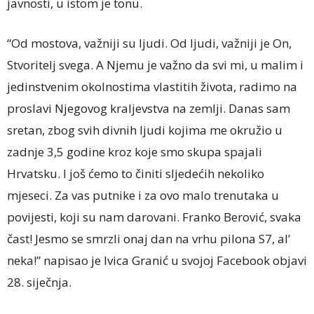
javnosti, u istom je tonu.
“Od mostova, važniji su ljudi. Od ljudi, važniji je On,
Stvoritelj svega. A Njemu je važno da svi mi, u malim i
jedinstvenim okolnostima vlastitih života, radimo na
proslavi Njegovog kraljevstva na zemlji. Danas sam
sretan, zbog svih divnih ljudi kojima me okružio u
zadnje 3,5 godine kroz koje smo skupa spajali
Hrvatsku. I još ćemo to činiti sljedećih nekoliko
mjeseci. Za vas putnike i za ovo malo trenutaka u
povijesti, koji su nam darovani. Franko Berović, svaka
čast! Jesmo se smrzli onaj dan na vrhu pilona S7, al’
neka!” napisao je Ivica Granić u svojoj Facebook objavi
28. siječnja.