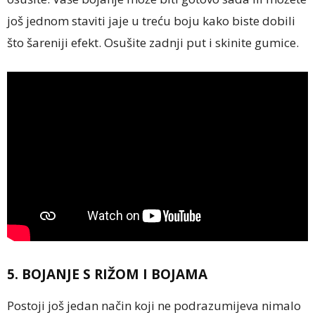
još jednom staviti jaje u treću boju kako biste dobili
što šareniji efekt. Osušite zadnji put i skinite gumice.
5. BOJANJE S RIŽOM I BOJAMA
Postoji još jedan način koji ne podrazumijeva nimalo