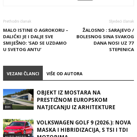
Prethodni članak
Sljedeći članak
MALO ISTINE O AGROKORU –
ŽALOSNO : SARAJEVO /
DALIĆKI JE I DALJE SVE
BOLESNOG SINA SVAKOG
SMIJEŠNO: ‘SAD SE UZDAMO
DANA NOSI UZ 77
U SVETOG ANTU’
STEPENICA
VEZANI ČLANCI
VIŠE OD AUTORA
OBJEKT IZ MOSTARA NA
PRESTIŽNOM EUROPSKOM
NATJECANJU IZ ARHITEKTURE
BIH
VOLKSWAGEN GOLF 9 (2026.): NOVA
MASKA I HIBRIDIZACIJA, S TSI I TDI
AUTO-MOTO