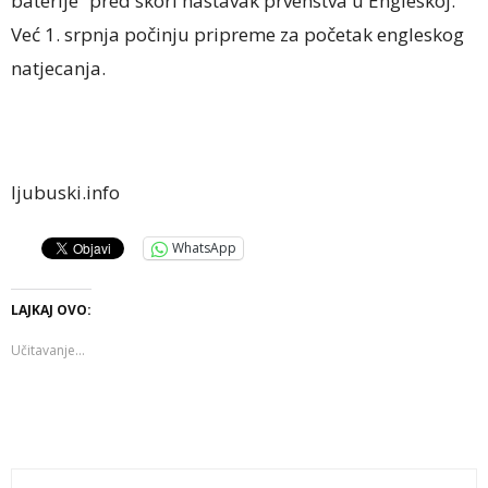
baterije” pred skori nastavak prvenstva u Engleskoj.
Već 1. srpnja počinju pripreme za početak engleskog
natjecanja.
ljubuski.info
WhatsApp
LAJKAJ OVO:
Učitavanje...