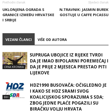
Prethodni članak
Sljedeći članak
UKLONJENA OGRADA S
N.TRAVNIK: JASMIN BUREK
GRANICE IZMEĐU HRVATSKE
GOSTUJE U CAFFE PICASSU
I SRBIJE
VEZANI ČLANCI
VIŠE OD AUTORA
SUPRUGA UBOJICE IZ RIJEKE TVRDI
DA JE IMAO BIPOLARNI POREMEĆAJ I
DA JE PRIJE 2 MJESECA PRESTAO PITI
CRNA KRONIKA
LIJEKOVE
HDZ1990 BUSOVAČA: OČIGLEDNO JE
I KAKO SE HDZ SRAMI SVOG
KOALICIJSKOG SPORAZUMA S SDA;
BIH
ZBOG JEDNE PLAĆE POGAZILI SU
BIRAČKU VOLJU HRVATA