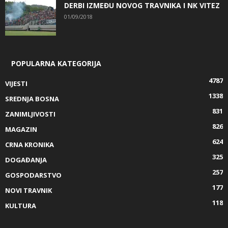
DERBI IZMEĐU NOVOG TRAVNIKA I NK VITEZ
01/09/2018
POPULARNA KATEGORIJA
4787
VIJESTI
1338
SREDNJA BOSNA
831
ZANIMLJIVOSTI
826
MAGAZIN
624
CRNA KRONIKA
325
DOGAĐANJA
257
GOSPODARSTVO
177
NOVI TRAVNIK
118
KULTURA